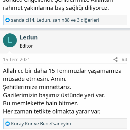
rahmet yakınlarına baş sağlığı diliyoruz.
T
sandalci14
,
Ledun
,
şahin88
ve 3 diğerleri
e
p
Ledun
L
k
i
Editör
l
e
15 Tem 2021
#4
r
Allah cc bir daha 15 Temmuzlar yaşamamıza
:
müsade etmesin. Amin.
Şehitlerimize minnettarız.
Gazilerimizin başımız üstünde yeri var.
Bu memlekette hain bitmez.
Her zaman tetikte olmakta yarar var.
T
Koray Kor
ve
Benefsaneyim
e