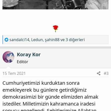
T
sandalci14
,
Ledun
,
şahin88
ve 3 diğerleri
e
p
Koray Kor
k
i
Editör
l
e
15 Tem 2021
#3
r
Cumhuriyetimizi kurduktan sonra
:
emekleyerek bu günlere getirdiğimiz
demokrasimizi bir günde elimizden almak
istediler. Milletimizin kahramanca iradesi
sonucu engellendi. Şehitlerimize Allahtan