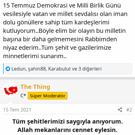
15 Temmuz Demokrasi ve Milli Birlik Günü
vesilesiyle vatan ve millet sevdalısı olan iman
dolu gönüllere sahip tüm kardeşlerimi
kutluyorum..Böyle elim bir olayın bu milletin
başına bir daha gelmemesini Rabbimden
niyaz ederim..Tüm şehit ve gazilerimize
minnetlerimi sunarım..
T
Ledun
,
şahin88
,
Karabulut
ve 3 diğerleri
e
p
The Thing
k
i
C*
Süper Moderatör
l
e
15 Tem 2021
#2
r
Tüm şehitlerimizi saygıyla anıyorum.
:
Allah mekanlarını cennet eylesin.