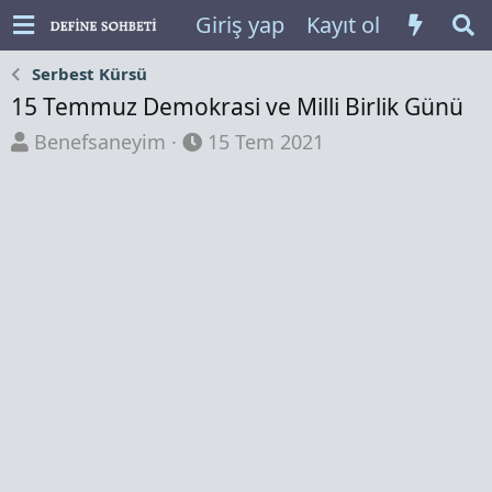
Giriş yap
Kayıt ol
Serbest Kürsü
15 Temmuz Demokrasi ve Milli Birlik Günü
K
B
Benefsaneyim
15 Tem 2021
o
a
n
ş
b
l
u
a
y
n
u
g
b
ı
a
ç
ş
t
l
a
a
r
t
i