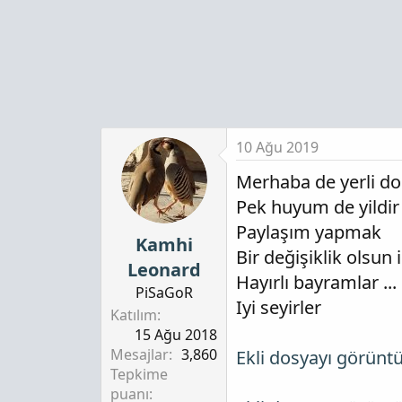
10 Ağu 2019
Merhaba de yerli do
Pek huyum de yildir
Paylaşım yapmak
Kamhi
Bir değişiklik olsun
Leonard
Hayırlı bayramlar ...
PiSaGoR
Iyi seyirler
Katılım
15 Ağu 2018
Mesajlar
3,860
Ekli dosyayı görünt
Tepkime
puanı