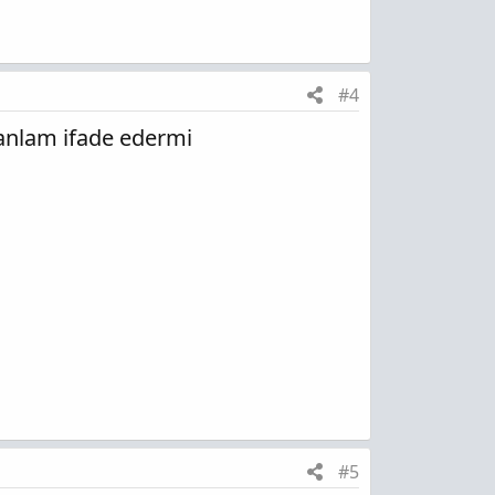
#4
r anlam ifade edermi
#5