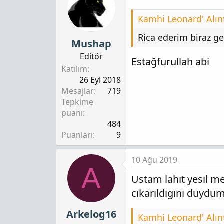
Kamhi Leonard' Alınt
Rica ederim biraz g
Mushap
Editör
Estağfurullah abi
Katılım
26 Eyl 2018
Mesajlar
719
Tepkime
puanı
484
Puanları
9
10 Ağu 2019
A
Ustam lahıt yesıl m
cıkarıldıgını duydu
Arkelog16
Kamhi Leonard' Alınt