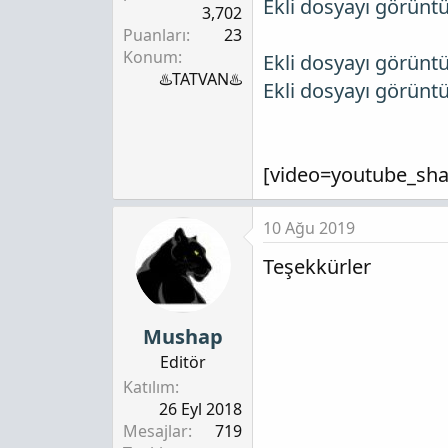
Ekli dosyayı görünt
3,702
Puanları
23
Konum
Ekli dosyayı görünt
♨️TATVAN♨️
Ekli dosyayı görünt
[video=youtube_sha
10 Ağu 2019
Teşekkürler
Mushap
Editör
Katılım
26 Eyl 2018
Mesajlar
719