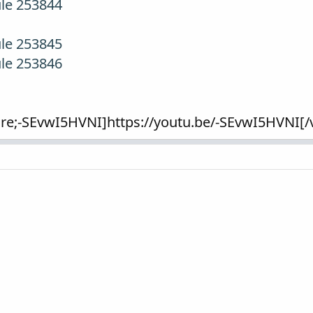
üle 253844
üle 253845
üle 253846
re;-SEvwI5HVNI]https://youtu.be/-SEvwI5HVNI[/