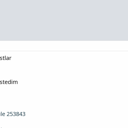
stlar
 istedim
üle 253843