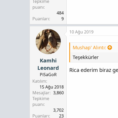
Tepkime
puanı
484
Puanları
9
10 Ağu 2019
Mushap' Alıntı:
Teşekkürler
Kamhi
Leonard
Rica ederim biraz g
PiSaGoR
Katılım
15 Ağu 2018
Mesajlar
3,860
Tepkime
puanı
3,702
Puanları
23