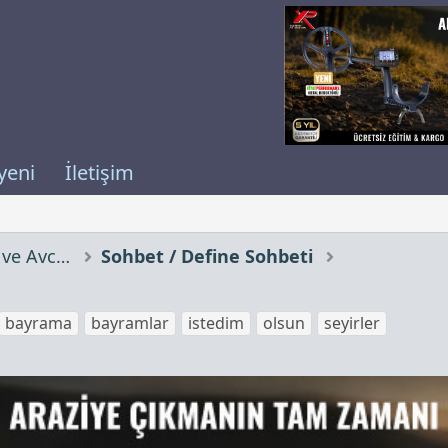
yeni
İletişim
Definecilerin Sohbet Odası ve Avcılık
Sohbet / Define Sohbeti
E
bayrama
bayramlar
istedim
olsun
seyirler
t
i
k
e
t