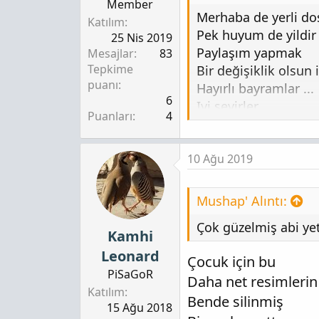
Member
Merhaba de yerli do
Katılım
Pek huyum de yildir
25 Nis 2019
Paylaşım yapmak
Mesajlar
83
Tepkime
Bir değişiklik olsun
puanı
Hayırlı bayramlar ...
6
Iyi seyirler
Puanları
4
Ekli dosyayı görünt
10 Ağu 2019
Ekli dosyayı görünt
Mushap' Alıntı:
Ekli dosyayı görünt
Çok güzelmiş abi yet
Ekli dosyayı görünt
Kamhi
Leonard
Çocuk için bu
PiSaGoR
Daha net resimlerin 
[video=youtube_sha
Katılım
Bende silinmiş
15 Ağu 2018