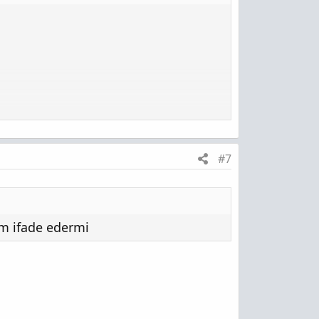
#7
am ifade edermi
]