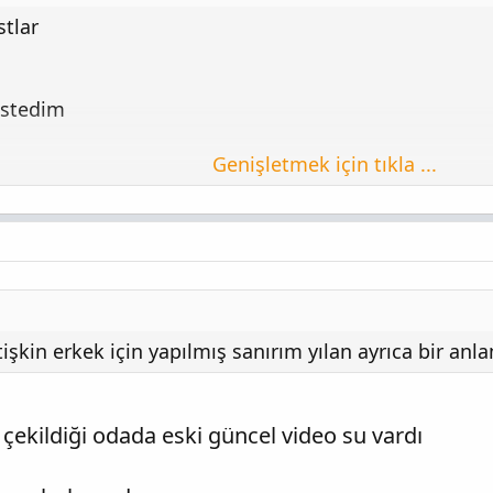
stlar
 istedim
Genişletmek için tıkla ...
üle 253843
üle 253844
üle 253845
işkin erkek için yapılmış sanırım yılan ayrıca bir anl
üle 253846
çekildiği odada eski güncel video su vardı
re;-SEvwI5HVNI]https://youtu.be/-SEvwI5HVNI[/video