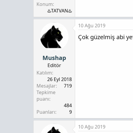
Konum
♨️TATVAN♨️
10 Ağu 2019
Çok güzelmiş abi yet
Mushap
Editör
Katılım
26 Eyl 2018
Mesajlar
719
Tepkime
puanı
484
Puanları
9
10 Ağu 2019