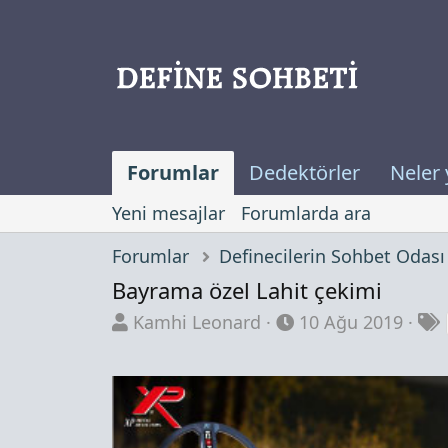
Forumlar
Dedektörler
Neler 
Yeni mesajlar
Forumlarda ara
Forumlar
Bayrama özel Lahit çekimi
K
B
Kamhi Leonard
10 Ağu 2019
o
a
n
ş
b
l
u
a
y
n