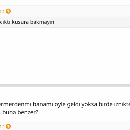
ı:
ecikti kusura bakmayın
ermerdenmı banamı oyle geldı yoksa bırde ıznıkte
m buna benzer?
ı: