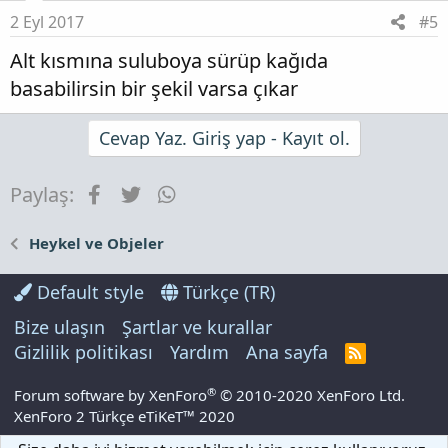
2 Eyl 2017
#5
Alt kısmına suluboya sürüp kağıda
basabilirsin bir şekil varsa çıkar
Cevap Yaz. Giriş yap - Kayıt ol.
Facebook
Twitter
WhatsApp
Paylaş:
Heykel ve Objeler
Default style
Türkçe (TR)
Bize ulaşın
Şartlar ve kurallar
Gizlilik politikası
Yardım
Ana sayfa
R
S
S
®
Forum software by XenForo
© 2010-2020 XenForo Ltd.
XenForo 2 Türkçe eTiKeT™ 2020