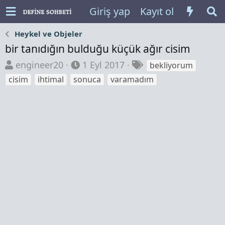
Giriş yap
Kayıt ol
Heykel ve Objeler
bir tanıdığın bulduğu küçük ağır cisim
K
B
E
engineer20
1 Eyl 2017
bekliyorum
o
a
t
cisim
ihtimal
sonuca
varamadım
n
ş
i
b
l
k
u
a
e
y
n
t
u
g
l
b
ı
e
a
ç
r
ş
t
l
a
a
r
t
i