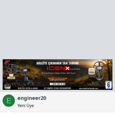
a
h
n
i
engineer20
E
Yeni Üye