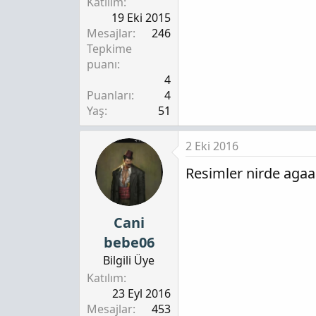
Katılım
19 Eki 2015
Mesajlar
246
Tepkime
puanı
4
Puanları
4
Yaş
51
2 Eki 2016
Resimler nirde agaa
Cani
bebe06
Bilgili Üye
Katılım
23 Eyl 2016
Mesajlar
453