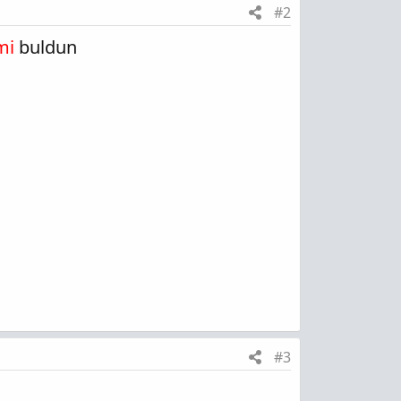
#2
mi
buldun
#3