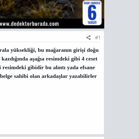
#1
ala yüksekliği, bu mağaranın girişi doğu
 kazdığında aşağıa resimdeki gibi 4 ceset
li resimdeki gibidir bu alıntı yada efsane
belge sahibi olan arkadaşlar yazabilirler