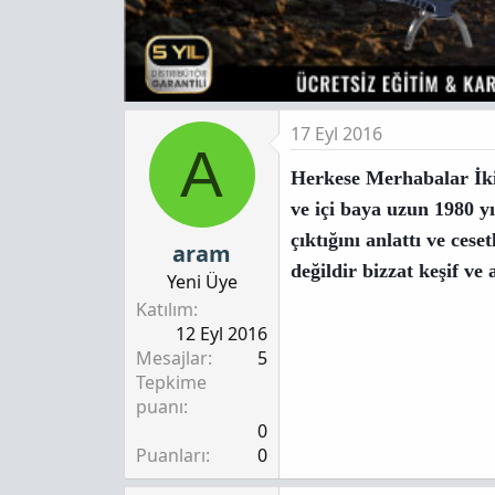
17 Eyl 2016
A
Herkese Merhabalar İki 
ve içi baya uzun 1980 y
çıktığını anlattı ve cese
aram
değildir bizzat keşif ve
Yeni Üye
Katılım
12 Eyl 2016
Mesajlar
5
Tepkime
puanı
0
Puanları
0