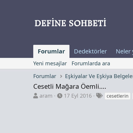
Forumlar
Dedektörler
Neler 
Yeni mesajlar
Forumlarda ara
Forumlar
Eşkiyalar Ve Eşkiya Belgele
Cesetli Mağara Öemli....
K
B
E
aram
17 Eyl 2016
cesetlerin
o
a
t
n
ş
i
b
l
k
u
a
e
y
n
t