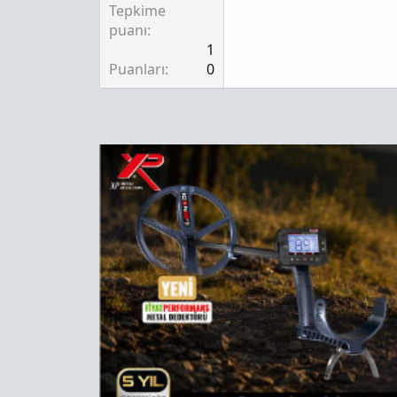
Tepkime
puanı
1
Puanları
0