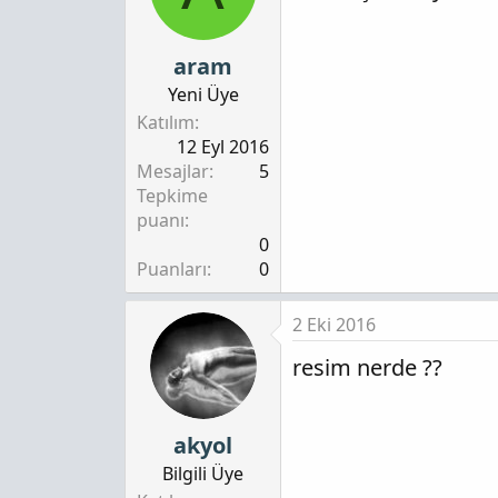
aram
Yeni Üye
Katılım
12 Eyl 2016
Mesajlar
5
Tepkime
puanı
0
Puanları
0
2 Eki 2016
resim nerde ??
akyol
Bilgili Üye