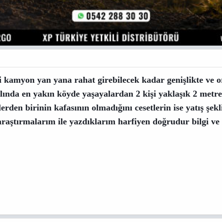
kamyon yan yana rahat girebilecek kadar genişlikte ve or
ılında en yakın köyde yaşayalardan 2 kişi yaklaşık 2 metre
tlerden birinin kafasının olmadığını cesetlerin ise yatış şek
 araştırmalarım ile yazdıklarım harfiyen doğrudur bilgi ve 