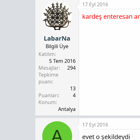
17 Eyl 2016
kardeş enteresan am
LabarNa
Bilgili Üye
Katılım
5 Tem 2016
Mesajlar
294
Tepkime
puanı
13
Puanları
4
Konum
Antalya
17 Eyl 2016
A
evet o şekildeydi