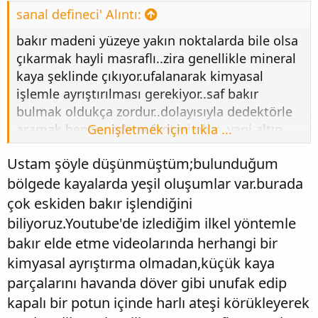
:
sanal defineci' Alıntı:
bakır madeni yüzeye yakın noktalarda bile olsa
çıkarmak hayli masraflı..zira genellikle mineral
kaya şeklinde çıkıyor.ufalanarak kimyasal
işlemle ayrıştırılması gerekiyor..saf bakır
bulmak oldukça zordur..dolayısıyla dedektörle
aramak bence sadece fantazi olur...yani altın
Genişletmek için tıkla ...
gibi külçe,nabit ve ya damar şeklinde bulmak
Ustam şöyle düşünmüştüm;bulunduğum
mümkün değil...genellikle demir ve ya
bölgede kayalarda yeşil oluşumlar var.burada
kalay,sülfür dioksit gibi metallerle karışık halde
kayalarda yüzde 1-2 oranında yoğunluk
çok eskiden bakır işlendiğini
yapar...10 kilo bakır elde etmek için yaklaşık bir
biliyoruz.Youtube'de izlediğim ilkel yöntemle
ton kadar taş kırmak gerekli...saflaştırma
bakır elde etme videolarında herhangi bir
işlemi de bi okadar masraflıdır.....dolayısıyla
kimyasal ayrıştırma olmadan,küçük kaya
küçük işletmeler bu konuya fazla girmek
parçalarını havanda döver gibi unufak edip
istemezler..ancak büyük ölçekli açık madencilik
kapalı bir potun içinde harlı ateşi körükleyerek
yapan şirketler sürümden kazandıkları için