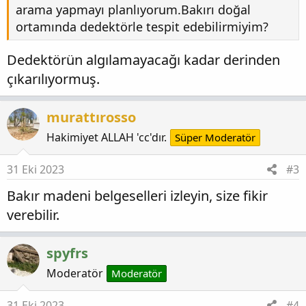
arama yapmayı planlıyorum.Bakırı doğal
ortamında dedektörle tespit edebilirmiyim?
Dedektörün algılamayacağı kadar derinden
çıkarılıyormuş.
murattırosso
Hakimiyet ALLAH 'cc'dır.
Süper Moderatör
31 Eki 2023
#3
Bakır madeni belgeselleri izleyin, size fikir
verebilir.
spyfrs
Moderatör
Moderatör
31 Eki 2023
#4