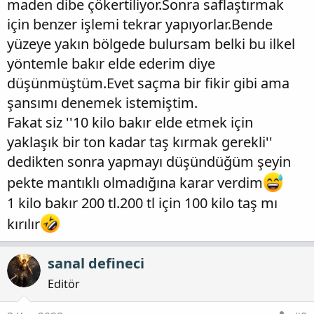
maden dibe çökertiliyor.Sonra saflaştırmak
genellikle büyük şirketlerin faliyet gösterdikleri
için benzer işlemi tekrar yapıyorlar.Bende
bir alandır...
yüzeye yakın bölgede bulursam belki bu ilkel
yöntemle bakır elde ederim diye
düşünmüştüm.Evet saçma bir fikir gibi ama
şansımı denemek istemiştim.
Fakat siz ''10 kilo bakır elde etmek için
yaklaşık bir ton kadar taş kırmak gerekli''
dedikten sonra yapmayı düşündüğüm şeyin
pekte mantıklı olmadığına karar verdim
1 kilo bakır 200 tl.200 tl için 100 kilo taş mı
kırılır
sanal defineci
Editör