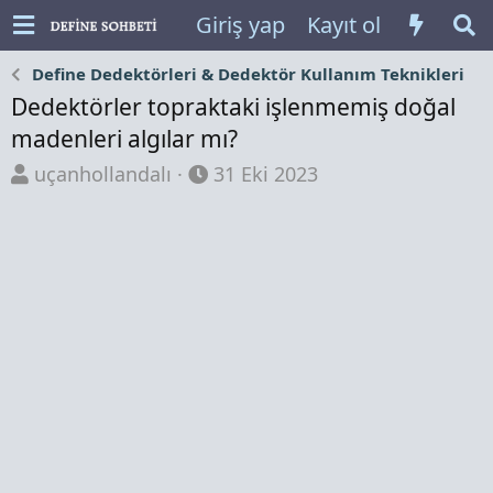
Giriş yap
Kayıt ol
Define Dedektörleri & Dedektör Kullanım Teknikleri
Dedektörler topraktaki işlenmemiş doğal
madenleri algılar mı?
K
B
uçanhollandalı
31 Eki 2023
o
a
n
ş
b
l
u
a
y
n
u
g
b
ı
a
ç
ş
t
l
a
a
r