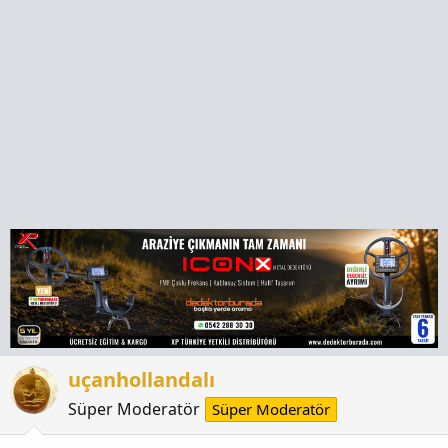
t
i
a
h
n
i
uçanhollandalı
Süper Moderatör
Süper Moderatör