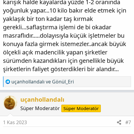
karışık halde kayalarda yüzde 1-2 oranında
yoğunluk yapar...10 kilo bakır elde etmek için
yaklaşık bir ton kadar taş kırmak
gerekli...saflaştırma işlemi de bi okadar
masraflıdır.....dolayısıyla küçük işletmeler bu
konuya fazla girmek istemezler..ancak büyük
ölçekli açık madencilik yapan şirketler
sürümden kazandıkları için genellikle büyük
şirketlerin faliyet gösterdikleri bir alandır...
T
uçanhollandalı
ve
Gönül_Eri
e
p
uçanhollandalı
k
i
Süper Moderatör
Süper Moderatör
l
e
1 Kas 2023
#7
r