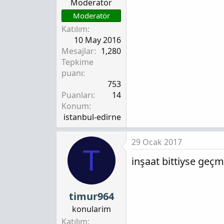
Moderatör
Moderatör
Katılım
10 May 2016
Mesajlar
1,280
Tepkime
puanı
753
Puanları
14
Konum
istanbul-edirne
29 Ocak 2017
T
inşaat bittiyse geç
timur964
konularim
Katılım