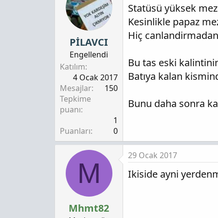
Statüsü yüksek meza
Kesinlikle papaz me
Hiç canlandirmadan 
PİLAVCI
Engellendi
Bu tas eski kalintini
Katılım
Batıya kalan kismin
4 Ocak 2017
Mesajlar
150
Tepkime
Bunu daha sonra kal
puanı
1
Puanları
0
29 Ocak 2017
M
Ikiside ayni yerdenmi
Mhmt82