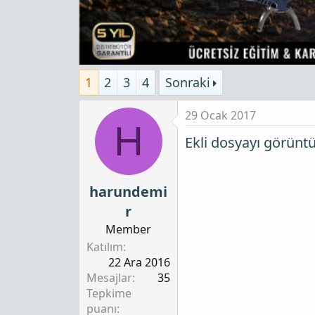
1
2
3
4
Sonraki
29 Ocak 2017
H
Ekli dosyayı görünt
harundemi
r
Member
Katılım
22 Ara 2016
Mesajlar
35
Tepkime
puanı