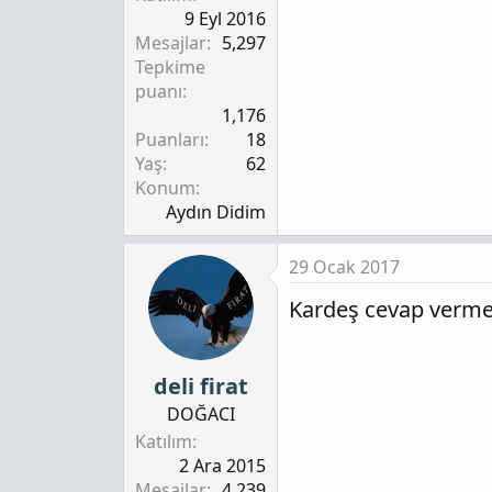
9 Eyl 2016
Mesajlar
5,297
Tepkime
puanı
1,176
Puanları
18
Yaş
62
Konum
Aydın Didim
29 Ocak 2017
Kardeş cevap verme
deli firat
DOĞACI
Katılım
2 Ara 2015
Mesajlar
4,239