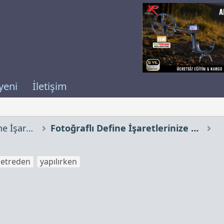
yeni
İletişim
Çözümünü İstediğiniz Define İşaretleri
Fotoğraflı Define İşaretlerinize Yorumlar
etreden
yapılırken