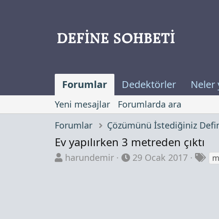
Forumlar
Dedektörler
Neler 
Yeni mesajlar
Forumlarda ara
Forumlar
Ev yapılırken 3 metreden çıktı
K
B
E
harundemir
29 Ocak 2017
m
o
a
t
n
ş
i
b
l
k
u
a
e
y
n
t