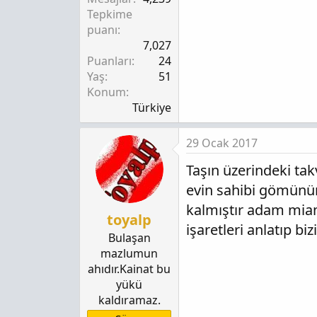
Tepkime
puanı
7,027
Puanları
24
Yaş
51
Konum
Türkiye
29 Ocak 2017
Taşın üzerindeki ta
evin sahibi gömünün
kalmıştır adam miam
toyalp
işaretleri anlatıp bi
Bulaşan
mazlumun
ahıdır.Kainat bu
yükü
kaldıramaz.