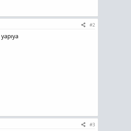
#2
i yapıya
#3