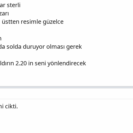
r sterli
zarı
üstten resimle güzelce
n
da solda duruyor olması gerek
dırın 2.20 in seni yönlendirecek
 cikti.