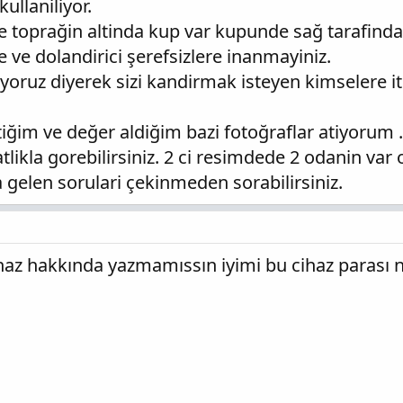
kullaniliyor.
ze toprağin altinda kup var kupunde sağ tarafinda
 ve dolandirici şerefsizlere inanmayiniz.
yoruz diyerek sizi kandirmak isteyen kimselere i
tiğim ve değer aldiğim bazi fotoğraflar atiyorum 
tlikla gorebilirsiniz. 2 ci resimdede 2 odanin va
 gelen sorulari çekinmeden sorabilirsiniz.
haz hakkında yazmamıssın iyimi bu cihaz parası