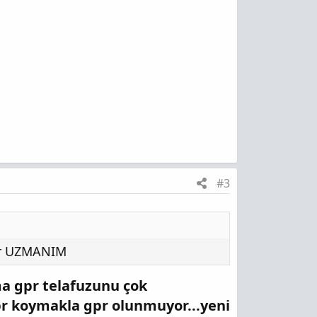
#3
dır UZMANIM
ma gpr telafuzunu çok
pr koymakla gpr olunmuyor...yeni