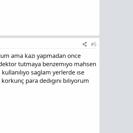
#5
ıyorum ama kazı yapmadan once
 dedektor tutmaya benzemıyo mahsen
n kullanılıyo saglam yerlerde ıse
korkunç para dedıgını bılıyorum