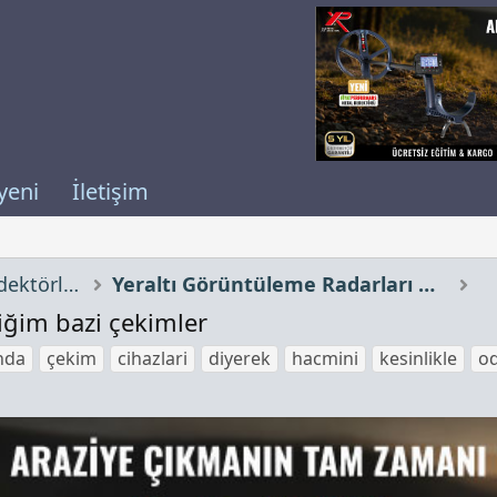
yeni
İletişim
Define Cihazları, Define Dedektörleri
Yeraltı Görüntüleme Radarları & Jeofizik Cihazlar
iğim bazi çekimler
ında
çekim
cihazlari
diyerek
hacmini
kesinlikle
o