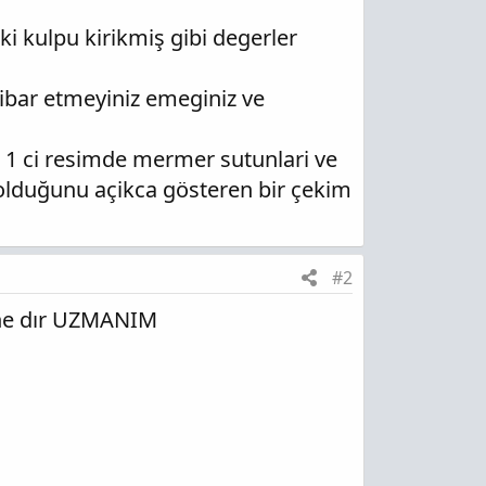
ki kulpu kirikmiş gibi degerler
tibar etmeyiniz emeginiz ve
. 1 ci resimde mermer sutunlari ve
r olduğunu açikca gösteren bir çekim
#2
 ne dır UZMANIM