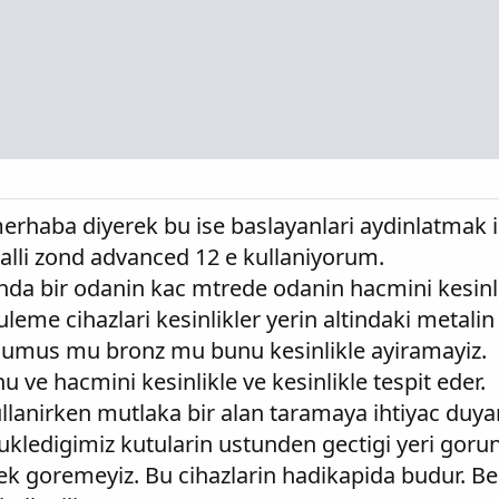
erhaba diyerek bu ise baslayanlari aydinlatmak 
alli zond advanced 12 e kullaniyorum.
tinda bir odanin kac mtrede odanin hacmini kesinl
uleme cihazlari kesinlikler yerin altindaki metalin
i gumus mu bronz mu bunu kesinlikle ayiramayiz.
 ve hacmini kesinlikle ve kesinlikle tespit eder.
kullanirken mutlaka bir alan taramaya ihtiyac duyar
ukledigimiz kutularin ustunden gectigi yeri goru
k goremeyiz. Bu cihazlarin hadikapida budur. B