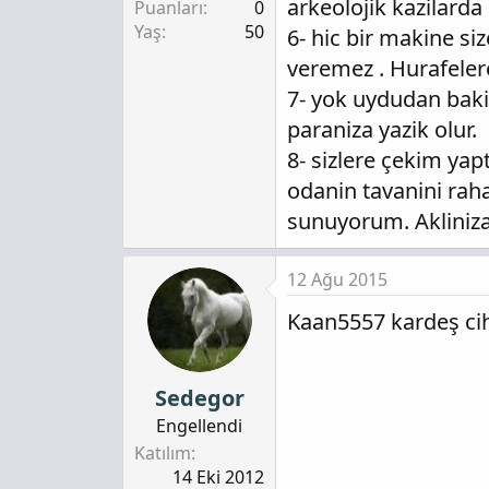
arkeolojik kazilarda 
Puanları
0
Yaş
50
6- hic bir makine si
veremez . Hurafelere
7- yok uydudan baki
paraniza yazik olur.
8- sizlere çekim yap
odanin tavanini raha
sunuyorum. Akliniza
12 Ağu 2015
Kaan5557 kardeş ci
Sedegor
Engellendi
Katılım
14 Eki 2012