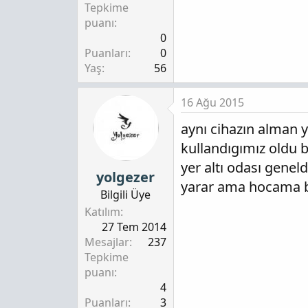
Tepkime
puanı
0
Puanları
0
Yaş
56
16 Ağu 2015
aynı cihazın alman 
kullandıgımız oldu 
yer altı odası genel
yolgezer
yarar ama hocama b
Bilgili Üye
Katılım
27 Tem 2014
Mesajlar
237
Tepkime
puanı
4
Puanları
3