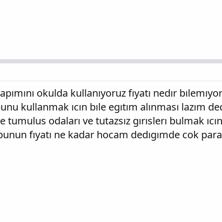
yapımını okulda kullanıyoruz fıyatı nedır bılem
bunu kullanmak ıcın bıle egıtım alınması lazım
de tumulus odaları ve tutazsız gırıslerı bulmak ıcı
unun fıyatı ne kadar hocam dedıgımde cok para 