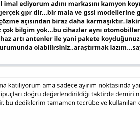
il imal ediyorum adını markasını kamyon k
gerçek gpr dir...bir mala ve gssi modellerine
 çözme açısından biraz daha karmaşıktır..laki
z çok bilgim yok...bu cihazlar aynı otomobille
..cihaz artı antenler ile yani pakete koyduğunuz
rumunda olabilirsiniz..araştırmak lazım...sa
ına katılıyorum ama sadece ayırım noktasında ya
ipuçları doğru değerlendirildiği taktirde demiri 
ilir. bu dediklerim tamamen tecrübe ve kullanıla