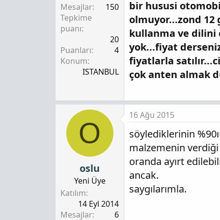
bir hususi otomob
Mesajlar
150
Tepkime
olmuyor...zond 12 
puanı
kullanma ve dilini
20
yok...fiyat derseni
Puanları
4
fiyatlarla satılır.
Konum
ISTANBUL
çok anten almak du
16 Ağu 2015
O
söylediklerinin %90
malzemenin verdiği 
oranda ayırt edileb
oslu
ancak.
Yeni Üye
saygılarımla.
Katılım
14 Eyl 2014
Mesajlar
6