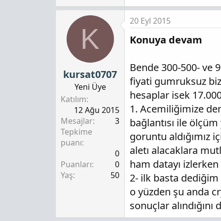
20 Eyl 2015
K
Konuya devam
Bende 300-500- ve 90
kursat0707
fiyati gumruksuz bi
Yeni Üye
hesaplar isek 17.000 
Katılım
1. Acemiliğimize den
12 Ağu 2015
Mesajlar
3
bağlantısı ile ölçüm
Tepkime
goruntu aldığımız i
puanı
aletı alacaklara mut
0
ham datayı izlerken 
Puanları
0
Yaş
50
2- ilk basta dediğim
o yüzden şu anda cr
sonuçlar alındığını