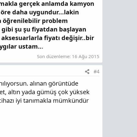
oymakla gerçek anlamda kamyon
 göre daha uygundur...lakin
n öğrenilebilir problem
r gibi şu şu fiyatdan başlayan
 aksesuarlarla fiyatı değişir..bir
ygılar ustam..
.
Son düzenleme:
16 Ağu 2015
#4
nılıyorsun. alınan görüntüde
net, altın yada gümüş çok yüksek
n cihazı iyi tanımakla mümkündür