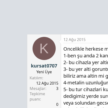
12 Ağu 2015
K
Oncelikle herkese m
1-ben şu anda 2 kan
2- bu cihazla yer al
kursat0707
3- bu yer alti gorunt
Yeni Üye
biliriz ama altin m
Katılım
4-metalin uzunluğunu
12 Ağu 2015
Mesajlar
3
5- bu tur cihazlari 
Tepkime
dedigimiz yerde sur
puanı
veya solundan gecse
0