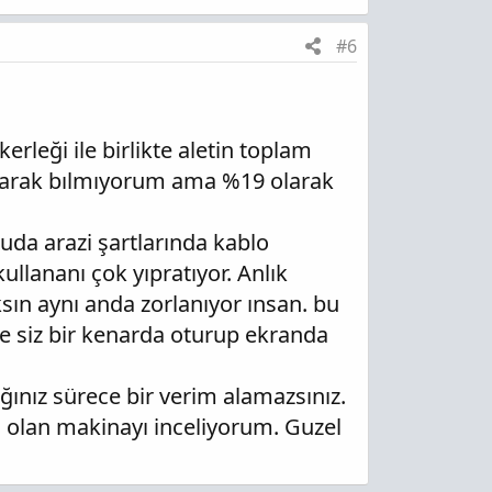
#6
rleği ile birlikte aletin toplam
olarak bılmıyorum ama %19 olarak
buda arazi şartlarında kablo
llananı çok yıpratıyor. Anlık
ın aynı anda zorlanıyor ınsan. bu
lde siz bir kenarda oturup ekranda
ğınız sürece bir verim alamazsınız.
i olan makinayı inceliyorum. Guzel