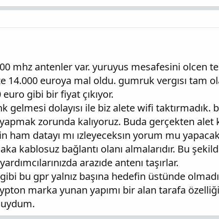
0 mhz antenler var. yuruyus mesafesini olcen teke
ze 14.000 euroya mal oldu. gumruk vergısı tam 
euro gibi bir fiyat çıkıyor.
k gelmesi dolayısı ile biz alete wifi taktırmadık. 
 yapmak zorunda kalıyoruz. Buda gerçekten alet ku
çin ham datayı mı ızleyeceksın yorum mu yapacaks
laka kablosuz bağlantı olanı almalarıdır. Bu şeki
yardımcılarınızda arazıde antenı taşırlar.
 gibi bu gpr yalnız başına hedefin üstünde olmadı
ypton marka yunan yapımı bir alan tarafa özelliğ
 duydum.