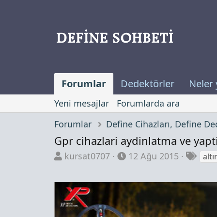
Forumlar
Dedektörler
Neler 
Yeni mesajlar
Forumlarda ara
Forumlar
Gpr cihazlari aydinlatma ve yapt
K
B
E
kursat0707
12 Ağu 2015
alt
o
a
t
n
ş
i
b
l
k
u
a
e
y
n
t