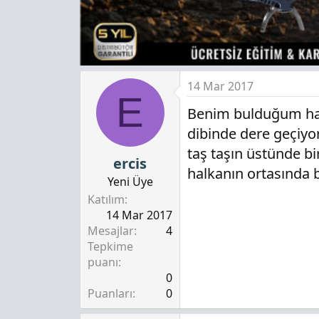
14 Mar 2017
E
Benim bulduğum halk
dibinde dere geçiyo
taş taşın üstünde bi
ercis
halkanın ortasında b
Yeni Üye
Katılım
14 Mar 2017
Mesajlar
4
Tepkime
puanı
0
Puanları
0