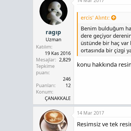
14 Mar 2017
ercis' Alıntı:
Benim bulduğum halka
ragıp
dere geçiyor dereni
Uzman
üstünde bir haç var 
Katılım
ortasında bir çizgi 
19 Kas 2016
Mesajlar
2,829
konu hakkında resi
Tepkime
puanı
246
Puanları
12
Konum
ÇANAKKALE
14 Mar 2017
Resimsiz ve tek res