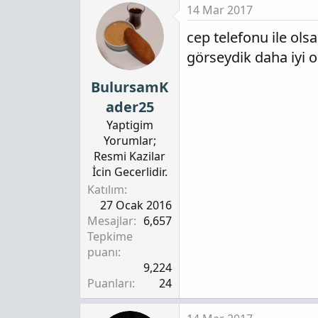
14 Mar 2017
cep telefonu ile ols
görseydik daha iyi o
BulursamK
ader25
Yaptigim
Yorumlar;
Resmi Kazilar
İcin Gecerlidir.
Katılım
27 Ocak 2016
Mesajlar
6,657
Tepkime
puanı
9,224
Puanları
24