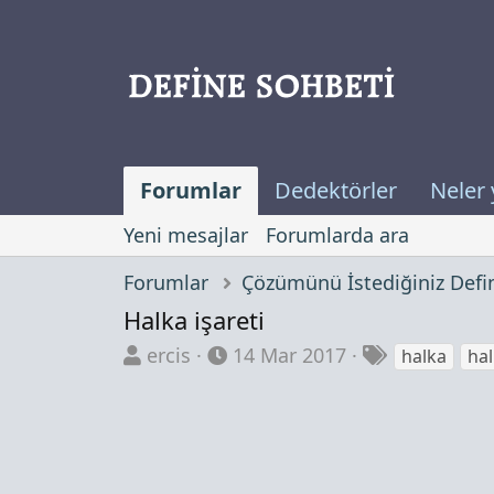
Forumlar
Dedektörler
Neler 
Yeni mesajlar
Forumlarda ara
Forumlar
Halka işareti
K
B
E
ercis
14 Mar 2017
halka
hal
o
a
t
n
ş
i
b
l
k
u
a
e
y
n
t