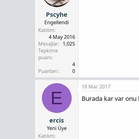
Pscyhe
Engellendi
Katılım
4 May 2016
Mesajlar
1,025
Tepkime
puanı
4
Puanları
0
18 Mar 2017
E
Burada kar var onu
ercis
Yeni Üye
Katılım