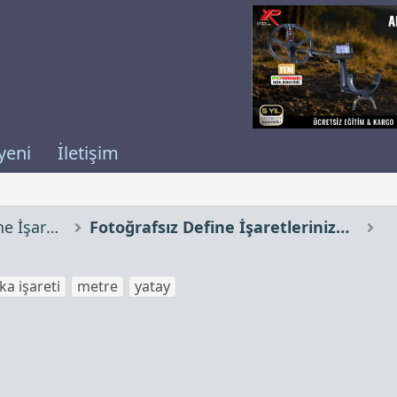
yeni
İletişim
Çözümünü İstediğiniz Define İşaretleri
Fotoğrafsız Define İşaretlerinize Yorumlar
ka işareti
metre
yatay