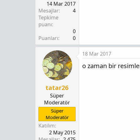
14 Mar 2017
Mesajlar
4
Tepkime
puanı
0
Puanları
0
18 Mar 2017
o zaman bir resimle
tatar26
Süper
Moderatör
Süper
Moderatör
Katılım
2 May 2015
Mesajlar
2,475