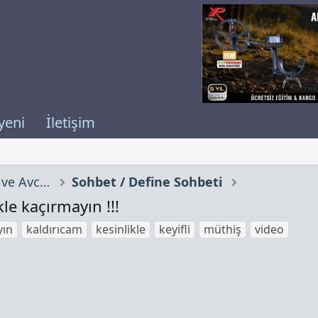
yeni
İletişim
Definecilerin Sohbet Odası ve Avcılık
Sohbet / Define Sohbeti
le kaçırmayın !!!
yın
kaldırıcam
kesinlikle
keyifli
müthiş
video