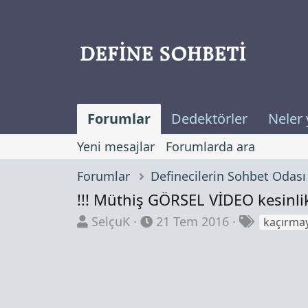
Forumlar
Dedektörler
Neler 
Yeni mesajlar
Forumlarda ara
Forumlar
!!! Müthiş GÖRSEL VİDEO kesinlik
K
B
E
SelçuK
21 Tem 2016
kaçırma
o
a
t
n
ş
i
b
l
k
u
a
e
y
n
t