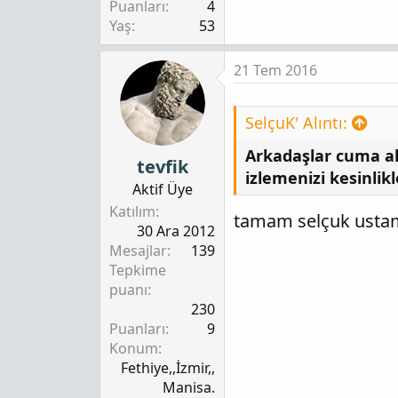
Puanları
4
Yaş
53
21 Tem 2016
SelçuK' Alıntı:
Arkadaşlar cuma akş
tevfik
izlemenizi kesinlik
Aktif Üye
Katılım
tamam selçuk ustam
30 Ara 2012
Mesajlar
139
Tepkime
puanı
230
Puanları
9
Konum
Fethiye,,İzmir,,
Manisa.