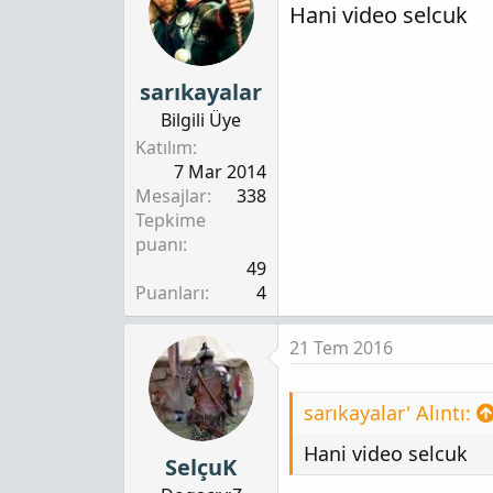
Hani video selcuk
sarıkayalar
Bilgili Üye
Katılım
7 Mar 2014
Mesajlar
338
Tepkime
puanı
49
Puanları
4
21 Tem 2016
sarıkayalar' Alıntı:
Hani video selcuk
SelçuK