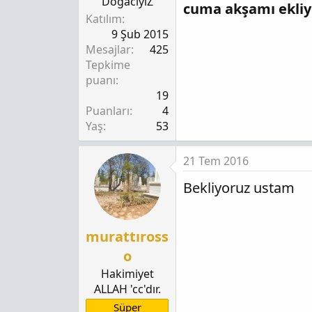
DogacıyıZ
cuma akşamı ekli
Katılım
9 Şub 2015
Mesajlar
425
Tepkime
puanı
19
Puanları
4
Yaş
53
21 Tem 2016
Bekliyoruz ustam
murattıross
o
Hakimiyet
ALLAH 'cc'dır.
Süper