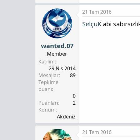
21 Tem 2016
SelçuK
abi sabırsızl
wanted.07
Member
Katılım
29 Nis 2014
Mesajlar
89
Tepkime
puanı
0
Puanları
2
Konum
Akdeniz
21 Tem 2016