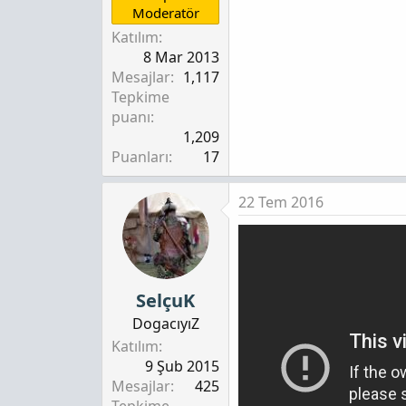
Moderatör
Katılım
8 Mar 2013
Mesajlar
1,117
Tepkime
puanı
1,209
Puanları
17
22 Tem 2016
SelçuK
DogacıyıZ
Katılım
9 Şub 2015
Mesajlar
425