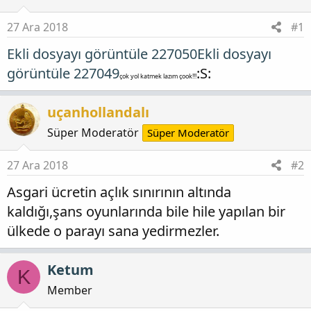
27 Ara 2018
#1
Ekli dosyayı görüntüle 227050
Ekli dosyayı
görüntüle 227049
:S:
çok yol katmek lazım çook!!!
uçanhollandalı
Süper Moderatör
Süper Moderatör
27 Ara 2018
#2
Asgari ücretin açlık sınırının altında
kaldığı,şans oyunlarında bile hile yapılan bir
ülkede o parayı sana yedirmezler.
Ketum
K
Member