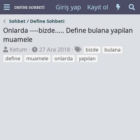
Giriş yap
Kayıt ol
Sohbet / Define Sohbeti
Onlarda ----bizde..... Define bulana yapilan
muamele
K
B
E
Ketum
27 Ara 2018
bizde
bulana
o
a
t
define
muamele
onlarda
yapılan
n
ş
i
b
l
k
u
a
e
y
n
t
u
g
l
b
ı
e
a
ç
r
ş
t
l
a
a
r