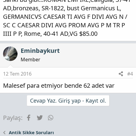
AD,bronzeas, SR-1822, bust Germanicus L,
GERMANICVS CAESAR TI AVG F DIVI AVG N /
SC C CAESAR DIVI AVG PROM AVG P M TR P
IIII P P, Rome, 40-41 AD,VG $85.00
Eminbaykurt
Member
12 Tem 2016
#4
Malesef para etmiyor bende 62 adet var
Cevap Yaz. Giriş yap - Kayıt ol.
Facebook
Twitter
WhatsApp
Paylaş:
Antik Sikke Soruları