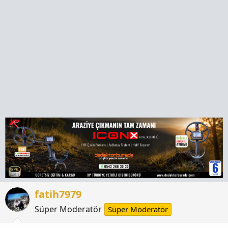
a
h
n
i
fatih7979
Süper Moderatör
Süper Moderatör