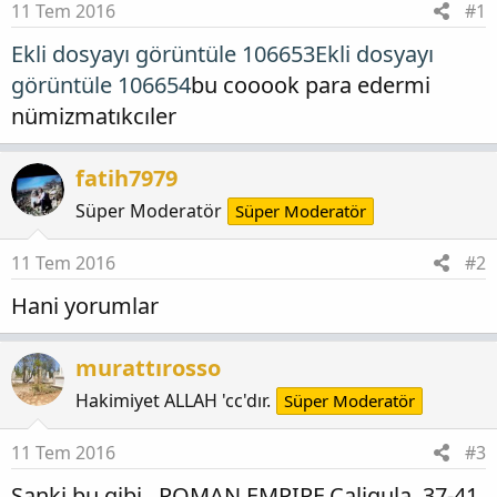
11 Tem 2016
#1
Ekli dosyayı görüntüle 106653
Ekli dosyayı
görüntüle 106654
bu cooook para edermi
nümizmatıkcıler
fatih7979
Süper Moderatör
Süper Moderatör
11 Tem 2016
#2
Hani yorumlar
murattırosso
Hakimiyet ALLAH 'cc'dır.
Süper Moderatör
11 Tem 2016
#3
Sanki bu gibi...ROMAN EMPIRE,Caligula, 37-41