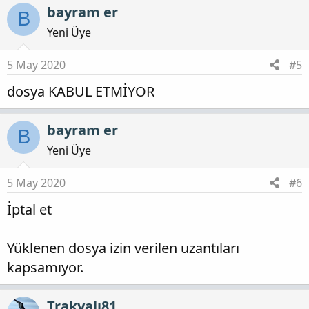
p
bayram er
B
k
i
Yeni Üye
l
e
5 May 2020
#5
r
dosya KABUL ETMİYOR
:
bayram er
B
Yeni Üye
5 May 2020
#6
İptal et
Yüklenen dosya izin verilen uzantıları
kapsamıyor.
Trakyalı81