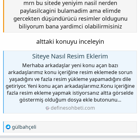
mrn bu sitede yeniyim nasil nerden
paylasilcagini bulamadim ama elimde
gercekten düşündürücü resimler oldugunu
biliyorum bana yardimci olabilirmisiniz
alttaki konuyu inceleyin
Siteye Nasıl Resim Eklerim
Merhaba arkadaşlar yeni konu açan bazı
arkadaşlarımız konu içeriğine resim eklemede sorun
yaşadığını ve fazla resim yükleme yapamadığını dile
getiriyor. Yeni konu açan arkadaşlarımız.Konu içeriğine
fazla resim ekleme yapmak istiyorsanız altta görselde
göstermiş olduğum dosya ekle butonunu...
definesohbeti.com
T
gülbahçeli
e