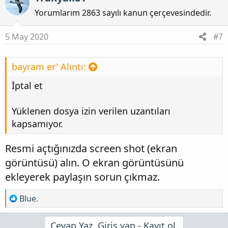
Yorumlarım 2863 sayılı kanun çerçevesindedir.
5 May 2020
#7
bayram er' Alıntı:
İptal et
Yüklenen dosya izin verilen uzantıları
kapsamıyor.
Resmi açtığınızda screen shot (ekran
görüntüsü) alın. O ekran görüntüsünü
ekleyerek paylaşın sorun çıkmaz.
T
Blue.
e
p
Cevap Yaz. Giriş yap - Kayıt ol.