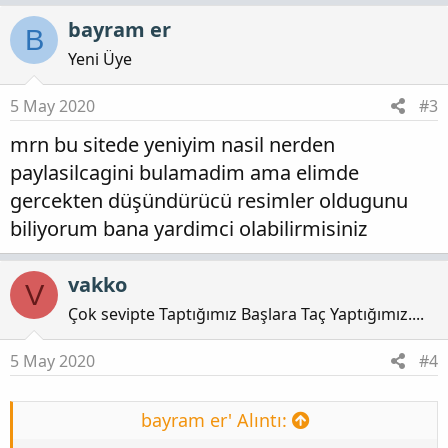
p
bayram er
B
k
i
Yeni Üye
l
e
5 May 2020
#3
r
mrn bu sitede yeniyim nasil nerden
:
paylasilcagini bulamadim ama elimde
gercekten düşündürücü resimler oldugunu
biliyorum bana yardimci olabilirmisiniz
vakko
V
Çok sevipte Taptığımız Başlara Taç Yaptığımız....
5 May 2020
#4
bayram er' Alıntı: