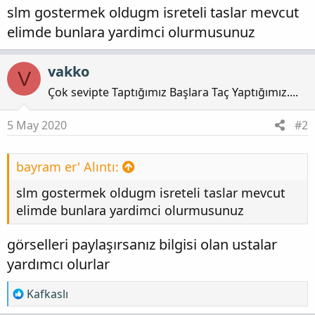
t
i
slm gostermek oldugm isreteli taslar mevcut
a
h
elimde bunlara yardimci olurmusunuz
n
i
vakko
V
Çok sevipte Taptığımız Başlara Taç Yaptığımız....
5 May 2020
#2
bayram er' Alıntı:
slm gostermek oldugm isreteli taslar mevcut
elimde bunlara yardimci olurmusunuz
görselleri paylaşırsanız bilgisi olan ustalar
yardımcı olurlar
T
Kafkaslı
e