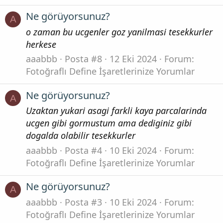
Ne görüyorsunuz?
A
o zaman bu ucgenler goz yanilmasi tesekkurler
herkese
aaabbb
Posta #8
12 Eki 2024
Forum:
Fotoğraflı Define İşaretlerinize Yorumlar
Ne görüyorsunuz?
A
Uzaktan yukari asagi farkli kaya parcalarinda
ucgen gibi gormustum ama dediginiz gibi
dogalda olabilir tesekkurler
aaabbb
Posta #4
10 Eki 2024
Forum:
Fotoğraflı Define İşaretlerinize Yorumlar
Ne görüyorsunuz?
A
aaabbb
Posta #3
10 Eki 2024
Forum:
Fotoğraflı Define İşaretlerinize Yorumlar