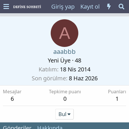
Giriş yap
Kayıt ol
A
aaabbb
Yeni Üye
·
48
Katılım
18 Nis 2014
Son görülme
8 Haz 2026
Mesajlar
Tepkime puanı
Puanları
6
0
1
Bul
Gönderiler
Hakkında