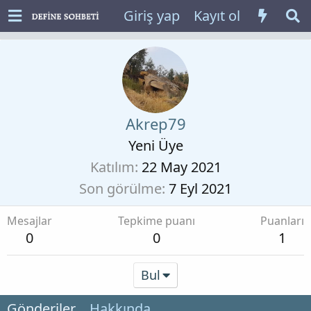
Giriş yap
Kayıt ol
Akrep79
Yeni Üye
Katılım
22 May 2021
Son görülme
7 Eyl 2021
Mesajlar
Tepkime puanı
Puanları
0
0
1
Bul
Gönderiler
Hakkında