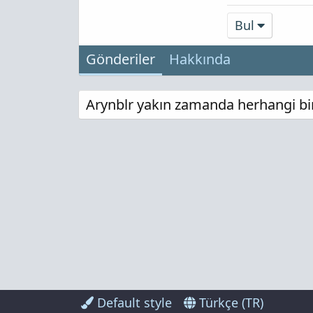
Bul
Gönderiler
Hakkında
Arynblr yakın zamanda herhangi bir
Default style
Türkçe (TR)