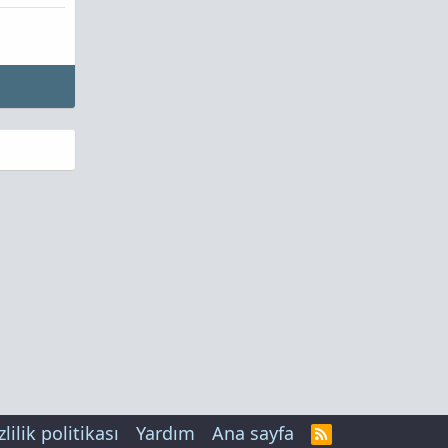
zlilik politikası
Yardım
Ana sayfa
R