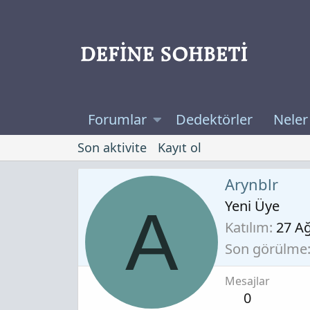
Forumlar
Dedektörler
Neler
Son aktivite
Kayıt ol
Arynblr
Yeni Üye
A
Katılım
27 A
Son görülme
Mesajlar
0