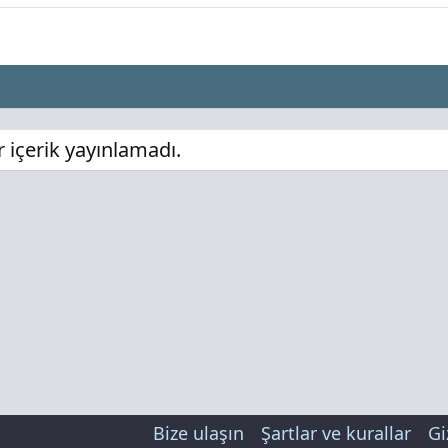
 içerik yayınlamadı.
Bize ulaşın
Şartlar ve kurallar
Gi