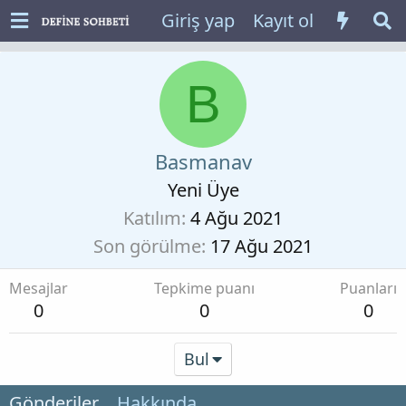
Giriş yap
Kayıt ol
B
Basmanav
Yeni Üye
Katılım
4 Ağu 2021
Son görülme
17 Ağu 2021
Mesajlar
Tepkime puanı
Puanları
0
0
0
Bul
Gönderiler
Hakkında