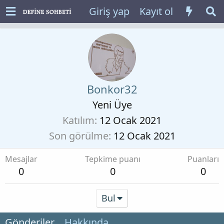
Giriş yap
Kayıt ol
Bonkor32
Yeni Üye
Katılım
12 Ocak 2021
Son görülme
12 Ocak 2021
Mesajlar
Tepkime puanı
Puanları
0
0
0
Bul
Gönderiler
Hakkında