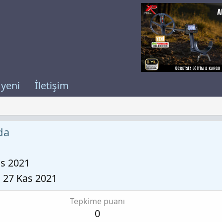
 yeni
İletişim
da
as 2021
27 Kas 2021
Tepkime puanı
0