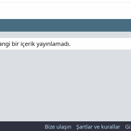
i bir içerik yayınlamadı.
Bize ulaşın
Şartlar ve kurallar
Gi