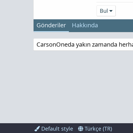
Bul
Gönderiler
Hakkında
CarsonOneda yakın zamanda herhang
Default style
Türkçe (TR)