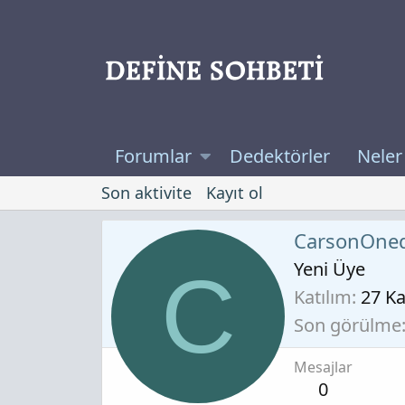
Forumlar
Dedektörler
Neler
Son aktivite
Kayıt ol
CarsonOne
Yeni Üye
C
Katılım
27 K
Son görülme
Mesajlar
0