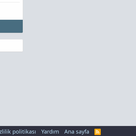
zlilik politikası
Yardım
Ana sayfa
R