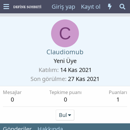
Giriş yap
Kayıt ol
C
Claudiomub
Yeni Üye
Katılım
14 Kas 2021
Son görülme
27 Kas 2021
Mesajlar
Tepkime puanı
Puanları
0
0
1
Bul
Gönderiler
Hakkında