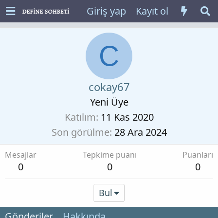
Giriş yap
Kayıt ol
C
cokay67
Yeni Üye
Katılım
11 Kas 2020
Son görülme
28 Ara 2024
Mesajlar
Tepkime puanı
Puanları
0
0
0
Bul
Gönderiler
Hakkında