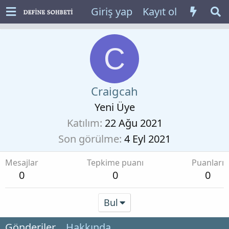
Giriş yap
Kayıt ol
C
Craigcah
Yeni Üye
Katılım
22 Ağu 2021
Son görülme
4 Eyl 2021
Mesajlar
Tepkime puanı
Puanları
0
0
0
Bul
Gönderiler
Hakkında