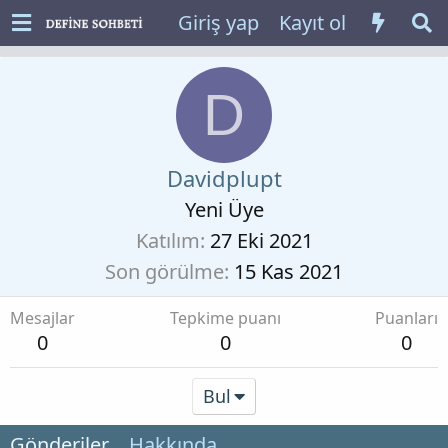
Giriş yap
Kayıt ol
D
Davidplupt
Yeni Üye
Katılım
27 Eki 2021
Son görülme
15 Kas 2021
Mesajlar
Tepkime puanı
Puanları
0
0
0
Bul
Gönderiler
Hakkında