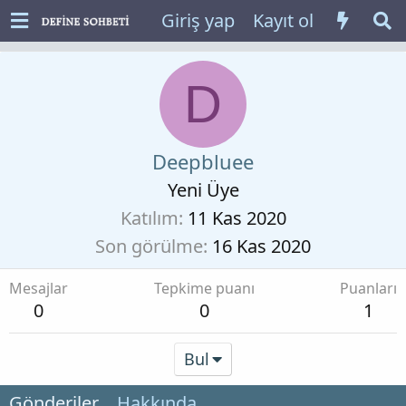
Giriş yap
Kayıt ol
D
Deepbluee
Yeni Üye
Katılım
11 Kas 2020
Son görülme
16 Kas 2020
Mesajlar
Tepkime puanı
Puanları
0
0
1
Bul
Gönderiler
Hakkında