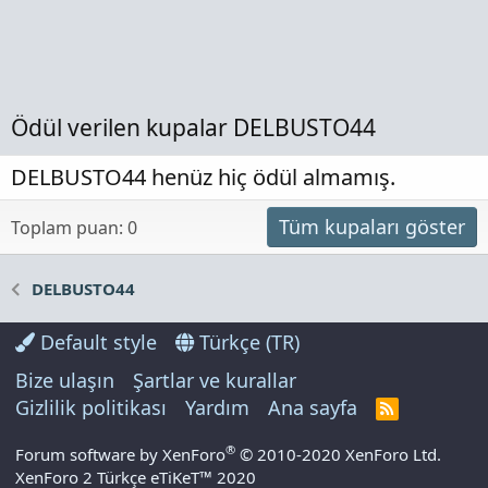
Ödül verilen kupalar DELBUSTO44
DELBUSTO44 henüz hiç ödül almamış.
Tüm kupaları göster
Toplam puan: 0
DELBUSTO44
Default style
Türkçe (TR)
Bize ulaşın
Şartlar ve kurallar
Gizlilik politikası
Yardım
Ana sayfa
R
S
S
®
Forum software by XenForo
© 2010-2020 XenForo Ltd.
XenForo 2 Türkçe eTiKeT™ 2020