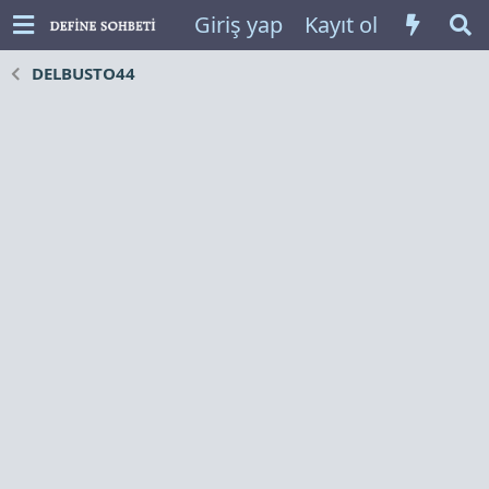
Giriş yap
Kayıt ol
DELBUSTO44