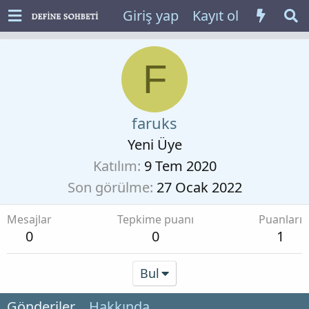
Giriş yap
Kayıt ol
F
faruks
Yeni Üye
Katılım
9 Tem 2020
Son görülme
27 Ocak 2022
Mesajlar
Tepkime puanı
Puanları
0
0
1
Bul
Gönderiler
Hakkında