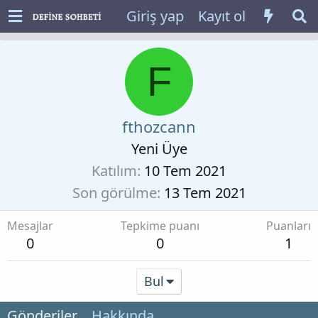
Giriş yap
Kayıt ol
F
fthozcann
Yeni Üye
Katılım
10 Tem 2021
Son görülme
13 Tem 2021
Mesajlar
Tepkime puanı
Puanları
0
0
1
Bul
Gönderiler
Hakkında