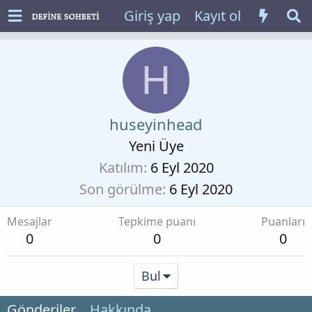
Giriş yap
Kayıt ol
H
huseyinhead
Yeni Üye
Katılım
6 Eyl 2020
Son görülme
6 Eyl 2020
Mesajlar
Tepkime puanı
Puanları
0
0
0
Bul
Gönderiler
Hakkında