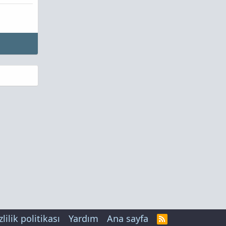
zlilik politikası
Yardım
Ana sayfa
R