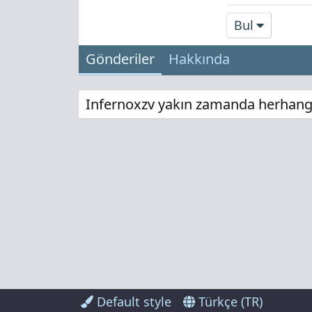
Bul
Gönderiler
Hakkında
Infernoxzv yakın zamanda herhangi 
Default style
Türkçe (TR)