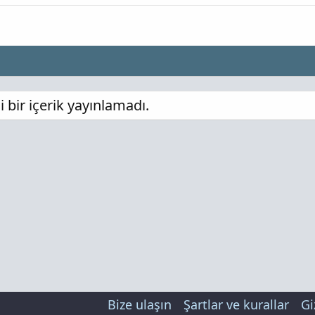
bir içerik yayınlamadı.
Bize ulaşın
Şartlar ve kurallar
Gi