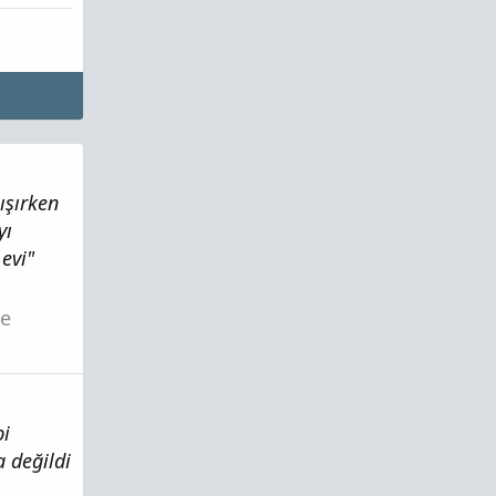
ışırken
yı
evi"
ze
bi
 değildi