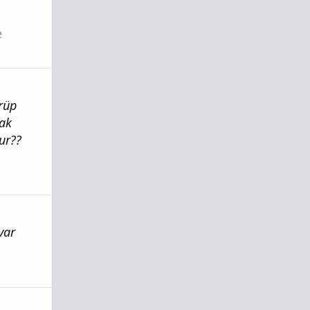
e
rüp
cak
ur??
var