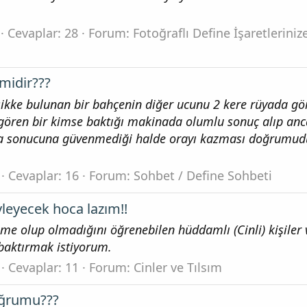
Cevaplar: 28
Forum:
Fotoğraflı Define İşaretleriniz
midir???
sikke bulunan bir bahçenin diğer ucunu 2 kere rüyada gö
 gören bir kimse baktığı makinada olumlu sonuç alıp an
ina sonucuna güvenmediği halde orayı kazması doğrumud
Cevaplar: 16
Forum:
Sohbet / Define Sohbeti
leyecek hoca lazım!!
me olup olmadığını öğrenebilen hüddamlı (Cinli) kişiler 
 baktırmak istiyorum.
Cevaplar: 11
Forum:
Cinler ve Tılsım
doğrumu???