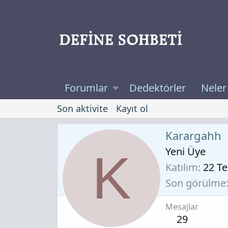
Forumlar
Dedektörler
Neler
Son aktivite
Kayıt ol
Karargahh
Yeni Üye
K
Katılım
22 T
Son görülme
Mesajlar
29