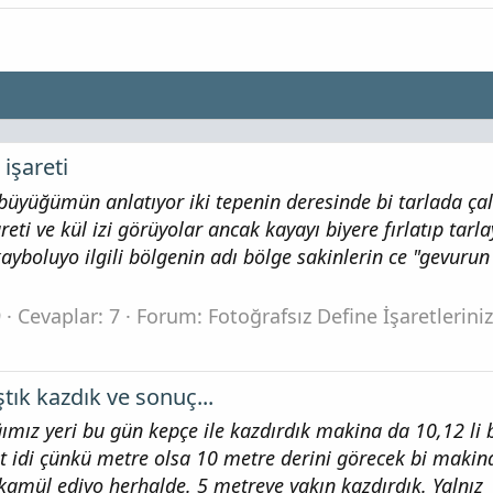
işareti
üyüğümün anlatıyor iki tepenin deresinde bi tarlada çal
ti ve kül izi görüyolar ancak kayayı biyere fırlatıp tarla
yboluyo ilgili bölgenin adı bölge sakinlerin ce "gevurun 
9
Cevaplar: 7
Forum:
Fotoğrafsız Define İşaretlerini
ık kazdık ve sonuç...
ımız yeri bu gün kepçe ile kazdırdık makina da 10,12 li 
t idi çünkü metre olsa 10 metre derini görecek bi makina
ekamül ediyo herhalde. 5 metreye yakın kazdırdık. Yalnız