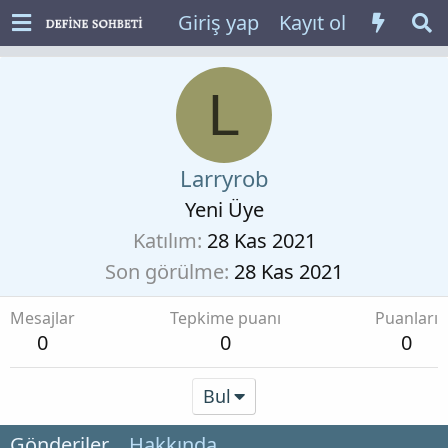
Giriş yap
Kayıt ol
L
Larryrob
Yeni Üye
Katılım
28 Kas 2021
Son görülme
28 Kas 2021
Mesajlar
Tepkime puanı
Puanları
0
0
0
Bul
Gönderiler
Hakkında