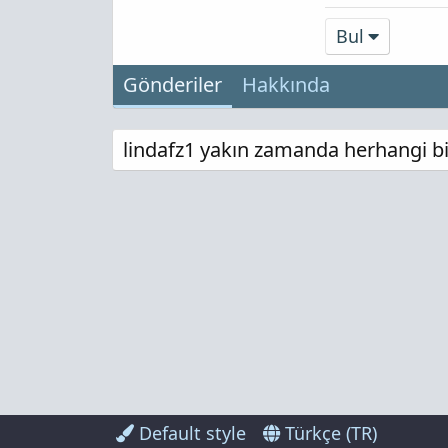
Bul
Gönderiler
Hakkında
lindafz1 yakın zamanda herhangi bir
Default style
Türkçe (TR)