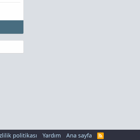
zlilik politikası
Yardım
Ana sayfa
R