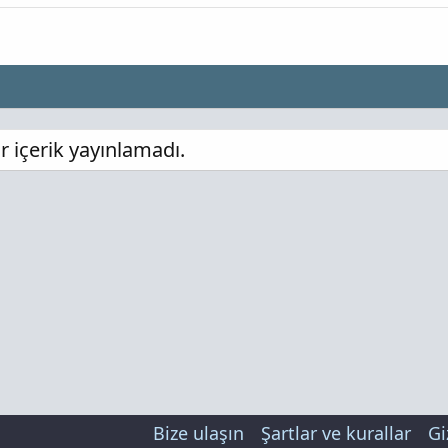
 içerik yayınlamadı.
Bize ulaşın
Şartlar ve kurallar
Gi