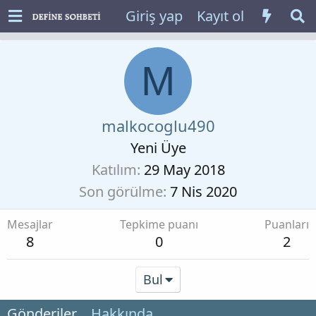
Giriş yap
Kayıt ol
M
malkocoglu490
Yeni Üye
Katılım
29 May 2018
Son görülme
7 Nis 2020
Mesajlar
Tepkime puanı
Puanları
8
0
2
Bul
Gönderiler
Hakkında