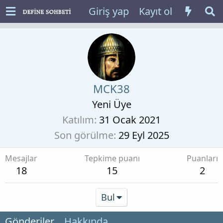
Giriş yap
Kayıt ol
MCK38
Yeni Üye
Katılım
31 Ocak 2021
Son görülme
29 Eyl 2025
Mesajlar
Tepkime puanı
Puanları
18
15
2
Bul
Gönderiler
Hakkında