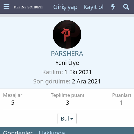
Giriş yap
Kayıt ol
PARSHERA
Yeni Üye
Katılım
1 Eki 2021
Son görülme
2 Ara 2021
Mesajlar
Tepkime puanı
Puanları
5
3
1
Bul
Gönderiler
Hakkında