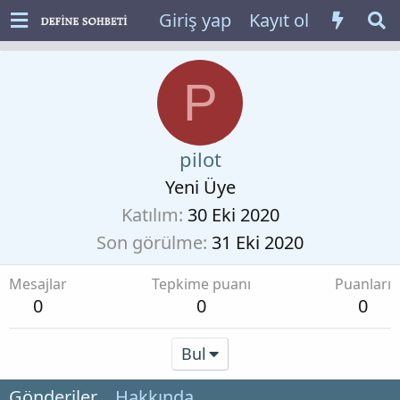
Giriş yap
Kayıt ol
P
pilot
Yeni Üye
Katılım
30 Eki 2020
Son görülme
31 Eki 2020
Mesajlar
Tepkime puanı
Puanları
0
0
0
Bul
Gönderiler
Hakkında