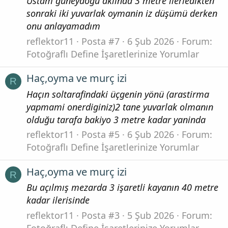
Ustam güneydoğu aklında 3 metre ilerledikten
sonraki iki yuvarlak oymanin iz düşümü derken
onu anlayamadım
reflektor11
Posta #7
6 Şub 2026
Forum:
Fotoğraflı Define İşaretlerinize Yorumlar
Haç,oyma ve murç izi
R
Haçın soltarafindaki üçgenin yönü (arastirma
yapmami onerdiginiz)2 tane yuvarlak olmanın
olduğu tarafa bakiyo 3 metre kadar yaninda
reflektor11
Posta #5
6 Şub 2026
Forum:
Fotoğraflı Define İşaretlerinize Yorumlar
Haç,oyma ve murç izi
R
Bu açılmış mezarda 3 işaretli kayanın 40 metre
kadar ilerisinde
reflektor11
Posta #3
5 Şub 2026
Forum:
Fotoğraflı Define İşaretlerinize Yorumlar