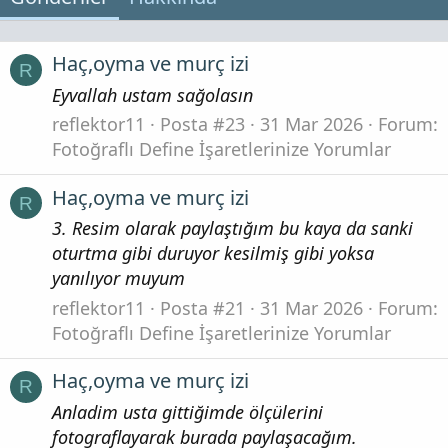
Haç,oyma ve murç izi
R
Eyvallah ustam sağolasın
reflektor11
Posta #23
31 Mar 2026
Forum:
Fotoğraflı Define İşaretlerinize Yorumlar
Haç,oyma ve murç izi
R
3. Resim olarak paylaştığım bu kaya da sanki
oturtma gibi duruyor kesilmiş gibi yoksa
yanılıyor muyum
reflektor11
Posta #21
31 Mar 2026
Forum:
Fotoğraflı Define İşaretlerinize Yorumlar
Haç,oyma ve murç izi
R
Anladim usta gittiğimde ölçülerini
fotograflayarak burada paylaşacağım.