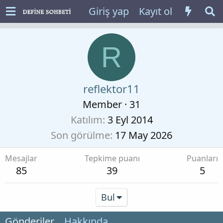
Giriş yap
Kayıt ol
R
reflektor11
Member
·
31
Katılım
3 Eyl 2014
Son görülme
17 May 2026
Mesajlar
Tepkime puanı
Puanları
85
39
5
Bul
Gönderiler
Hakkında