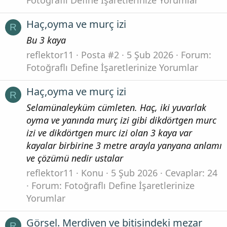
Haç,oyma ve murç izi
R
Bu 3 kaya
reflektor11
Posta #2
5 Şub 2026
Forum:
Fotoğraflı Define İşaretlerinize Yorumlar
Haç,oyma ve murç izi
R
Selamünaleyküm cümleten. Haç, iki yuvarlak
oyma ve yanında murç izi gibi dikdörtgen murc
izi ve dikdörtgen murc izi olan 3 kaya var
kayalar birbirine 3 metre arayla yanyana anlamı
ve çözümü nedir ustalar
reflektor11
Konu
5 Şub 2026
Cevaplar: 24
Forum:
Fotoğraflı Define İşaretlerinize
Yorumlar
Görsel. Merdiven ve bitisindeki mezar
R