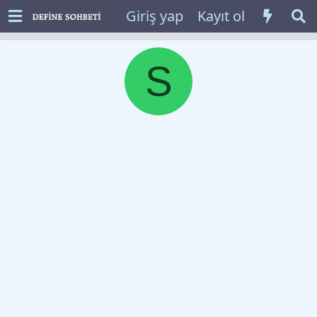
Giriş yap
Kayıt ol
S