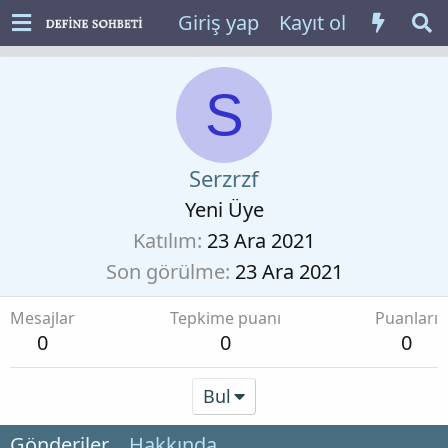
Giriş yap
Kayıt ol
S
Serzrzf
Yeni Üye
Katılım
23 Ara 2021
Son görülme
23 Ara 2021
Mesajlar
Tepkime puanı
Puanları
0
0
0
Bul
Gönderiler
Hakkında