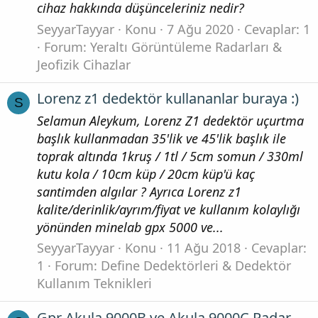
cihaz hakkında düşünceleriniz nedir?
SeyyarTayyar
Konu
7 Ağu 2020
Cevaplar: 1
Forum:
Yeraltı Görüntüleme Radarları &
Jeofizik Cihazlar
Lorenz z1 dedektör kullananlar buraya :)
S
Selamun Aleykum, Lorenz Z1 dedektör uçurtma
başlık kullanmadan 35'lik ve 45'lik başlık ile
toprak altında 1kruş / 1tl / 5cm somun / 330ml
kutu kola / 10cm küp / 20cm küp'ü kaç
santimden algılar ? Ayrıca Lorenz z1
kalite/derinlik/ayrım/fiyat ve kullanım kolaylığı
yönünden minelab gpx 5000 ve...
SeyyarTayyar
Konu
11 Ağu 2018
Cevaplar:
1
Forum:
Define Dedektörleri & Dedektör
Kullanım Teknikleri
Gpr Akula 9000B ve Akula 9000C Radar