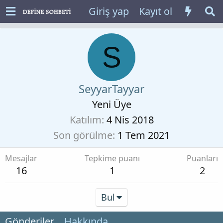
Giriş yap
Kayıt ol
S
SeyyarTayyar
Yeni Üye
Katılım
4 Nis 2018
Son görülme
1 Tem 2021
Mesajlar
Tepkime puanı
Puanları
16
1
2
Bul
Gönderiler
Hakkında