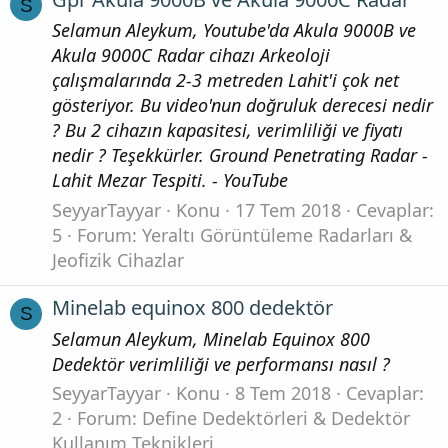
S
Selamun Aleykum, Youtube'da Akula 9000B ve
Akula 9000C Radar cihazı Arkeoloji
çalışmalarında 2-3 metreden Lahit'i çok net
gösteriyor. Bu video'nun doğruluk derecesi nedir
? Bu 2 cihazın kapasitesi, verimliliği ve fiyatı
nedir ? Teşekkürler. Ground Penetrating Radar -
Lahit Mezar Tespiti. - YouTube
SeyyarTayyar
Konu
17 Tem 2018
Cevaplar:
5
Forum:
Yeraltı Görüntüleme Radarları &
Jeofizik Cihazlar
Minelab equinox 800 dedektör
S
Selamun Aleykum, Minelab Equinox 800
Dedektör verimliliği ve performansı nasıl ?
SeyyarTayyar
Konu
8 Tem 2018
Cevaplar:
2
Forum:
Define Dedektörleri & Dedektör
Kullanım Teknikleri