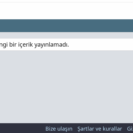
i bir içerik yayınlamadı.
Bize ulaşın
Şartlar ve kurallar
Gi