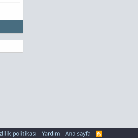
zlilik politikası
Yardım
Ana sayfa
R