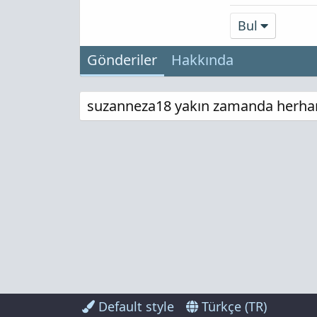
Bul
Gönderiler
Hakkında
suzanneza18 yakın zamanda herhang
Default style
Türkçe (TR)