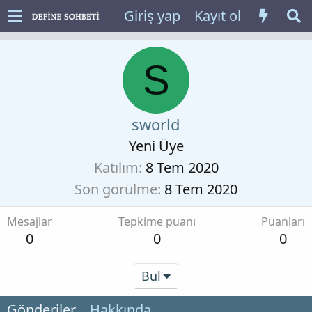
Giriş yap
Kayıt ol
S
sworld
Yeni Üye
Katılım
8 Tem 2020
Son görülme
8 Tem 2020
Mesajlar
Tepkime puanı
Puanları
0
0
0
Bul
Gönderiler
Hakkında