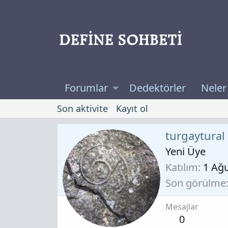
Forumlar
Dedektörler
Neler
Son aktivite
Kayıt ol
turgaytural
Yeni Üye
Katılım
1 Ağ
Son görülme
Mesajlar
0