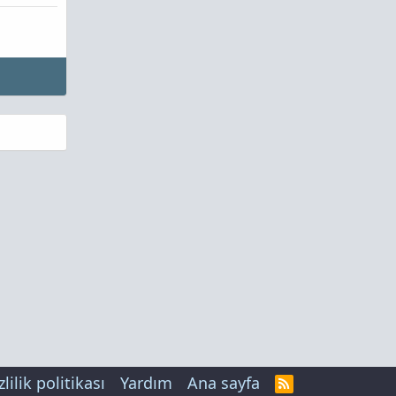
zlilik politikası
Yardım
Ana sayfa
R