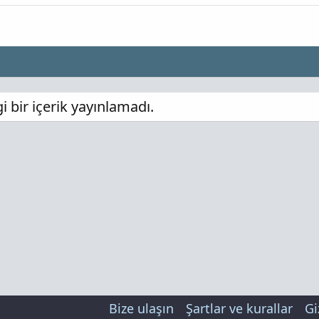
 bir içerik yayınlamadı.
Bize ulaşın
Şartlar ve kurallar
Gi