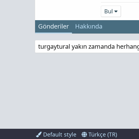
Bul
Gönderiler
Hakkında
turgaytural yakın zamanda herhangi
Default style
Türkçe (TR)