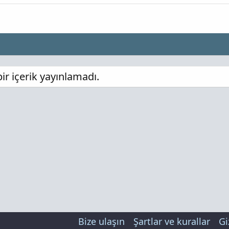
r içerik yayınlamadı.
Bize ulaşın
Şartlar ve kurallar
Gi