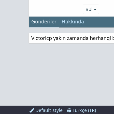
Bul
Gönderiler
Hakkında
Victoricp yakın zamanda herhangi bi
Default style
Türkçe (TR)