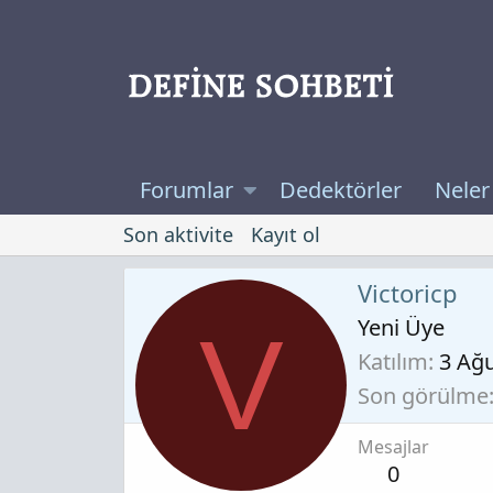
Forumlar
Dedektörler
Neler
Son aktivite
Kayıt ol
Victoricp
Yeni Üye
V
Katılım
3 Ağ
Son görülme
Mesajlar
0