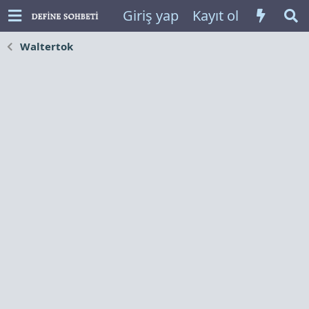
Giriş yap
Kayıt ol
Waltertok