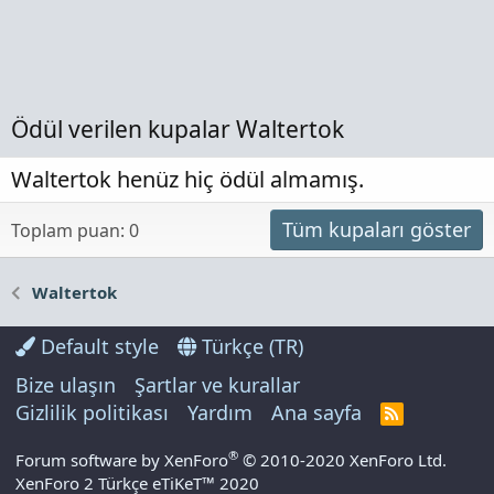
Ödül verilen kupalar Waltertok
Waltertok henüz hiç ödül almamış.
Tüm kupaları göster
Toplam puan: 0
Waltertok
Default style
Türkçe (TR)
Bize ulaşın
Şartlar ve kurallar
Gizlilik politikası
Yardım
Ana sayfa
R
S
S
®
Forum software by XenForo
© 2010-2020 XenForo Ltd.
XenForo 2 Türkçe eTiKeT™ 2020