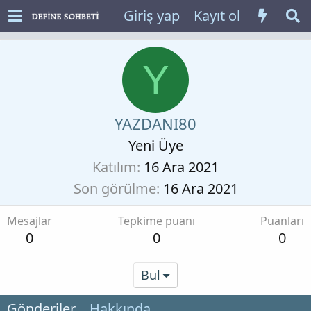
Giriş yap
Kayıt ol
Y
YAZDANI80
Yeni Üye
Katılım
16 Ara 2021
Son görülme
16 Ara 2021
Mesajlar
Tepkime puanı
Puanları
0
0
0
Bul
Gönderiler
Hakkında