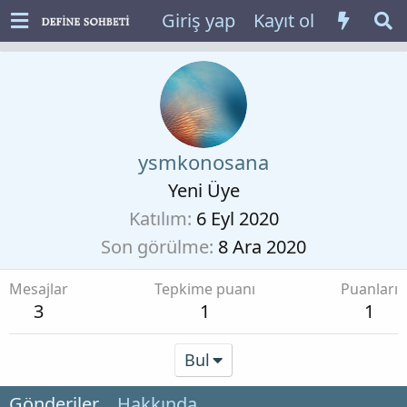
Giriş yap
Kayıt ol
ysmkonosana
Yeni Üye
Katılım
6 Eyl 2020
Son görülme
8 Ara 2020
Mesajlar
Tepkime puanı
Puanları
3
1
1
Bul
Gönderiler
Hakkında