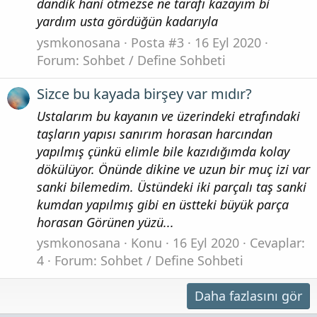
dandik hani ötmezse ne tarafı kazayım bi
yardım usta gördüğün kadarıyla
ysmkonosana
Posta #3
16 Eyl 2020
Forum:
Sohbet / Define Sohbeti
Sizce bu kayada birşey var mıdır?
Ustalarım bu kayanın ve üzerindeki etrafındaki
taşların yapısı sanırım horasan harcından
yapılmış çünkü elimle bile kazıdığımda kolay
dökülüyor. Önünde dikine ve uzun bir muç izi var
sanki bilemedim. Üstündeki iki parçalı taş sanki
kumdan yapılmış gibi en üstteki büyük parça
horasan Görünen yüzü...
ysmkonosana
Konu
16 Eyl 2020
Cevaplar:
4
Forum:
Sohbet / Define Sohbeti
Daha fazlasını gör