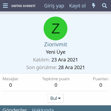
Giriş yap
Kayıt ol
Z
Ziorivmit
Yeni Üye
Katılım
23 Ara 2021
Son görülme
28 Ara 2021
Mesajlar
Tepkime puanı
Puanları
0
0
0
Bul
Gönderiler
Hakkında