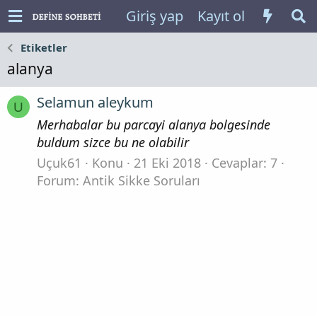
Giriş yap
Kayıt ol
Etiketler
alanya
Selamun aleykum
U
Merhabalar bu parcayi alanya bolgesinde
buldum sizce bu ne olabilir
Uçuk61
Konu
21 Eki 2018
Cevaplar: 7
Forum:
Antik Sikke Soruları