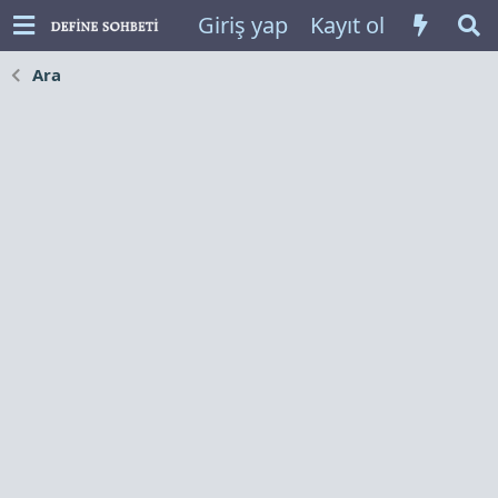
Giriş yap
Kayıt ol
Ara