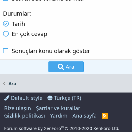
Durumlar
Tarih
En çok cevap
Sonuçları konu olarak göster
Ara
Ara
Default style
Türkçe (TR)
Bize ulaşın
Şartlar ve kurallar
Gizlilik politikası
Yardım
Ana sayfa
R
S
S
®
Forum software by XenForo
© 2010-2020 XenForo Ltd.