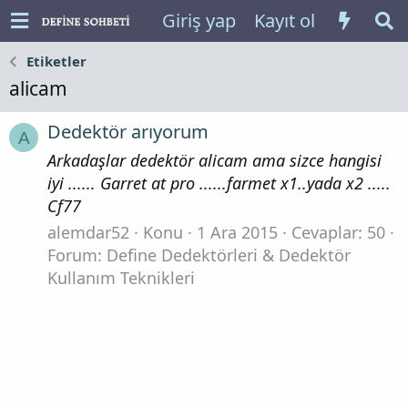
Giriş yap
Kayıt ol
Etiketler
alicam
Dedektör arıyorum
A
Arkadaşlar dedektör alicam ama sizce hangisi
iyi ...... Garret at pro ......farmet x1..yada x2 .....
Cf77
alemdar52
Konu
1 Ara 2015
Cevaplar: 50
Forum:
Define Dedektörleri & Dedektör
Kullanım Teknikleri